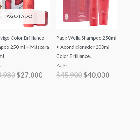
.
$33.980.
$27.000.
$45.900.
$40.000.
AGOTADO
nvigo Color Brilliance
Pack Wella Shampoo 250ml
poo 250 ml + Máscara
+ Acondicionador 200ml
ml
Color Brilliance.
s
Packs
3.980
$
27.000
$
45.900
$
40.000