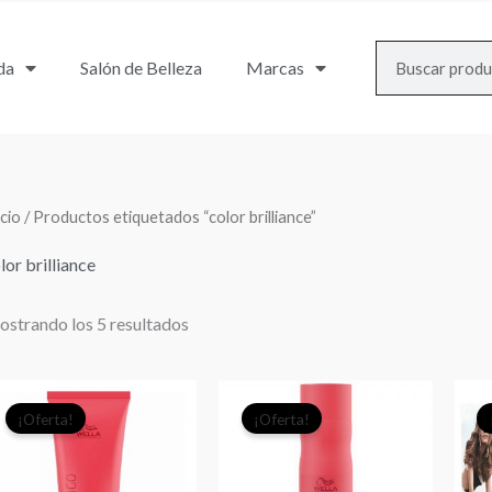
Search
da
Salón de Belleza
Marcas
icio
/ Productos etiquetados “color brilliance”
lor brilliance
strando los 5 resultados
El
El
El
El
¡Oferta!
¡Oferta!
precio
precio
precio
precio
original
actual
original
actual
era:
es:
era:
es: