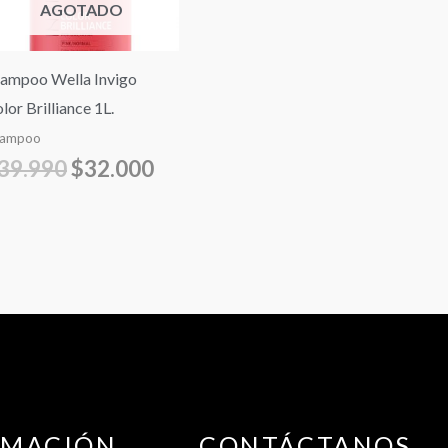
AGOTADO
ampoo Wella Invigo
lor Brilliance 1L.
hampoo
39.990
$
32.000
RMACIÓN
CONTÁCTANOS