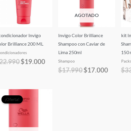
$22.990.
$19.000.
$17.990.
$17.000
AGOTADO
ondicionador Invigo
Invigo Color Brilliance
kit I
lor Brilliance 200 ML
Shampoo con Caviar de
Sham
Lima 250ml
150 
ondicionadores
22.990
$
19.000
Shampoo
Pack
$
17.990
$
17.000
$
3
El
El
¡Oferta!
precio
precio
original
actual
era:
es:
$39.990.
$32.000.