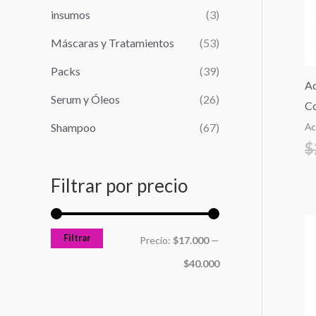
r
n
x
insumos
(3)
:
i
i
Máscaras y Tratamientos
(53)
m
m
Packs
(39)
o
o
Ac
Serum y Óleos
(26)
Co
Shampoo
(67)
Ac
$
Filtrar por precio
Filtrar
Precio:
$17.000
—
$40.000