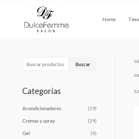
Ir
al
Home
Tien
contenido
In
B
P
P
Buscar
u
r
r
co
s
e
e
Categorías
Mo
c
c
c
a
i
i
Acondicionadores
(29)
r
o
o
Cremas y spray
(29)
p
m
m
o
Gel
(4)
í
á