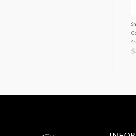
Sh
Co
S
$
INFO