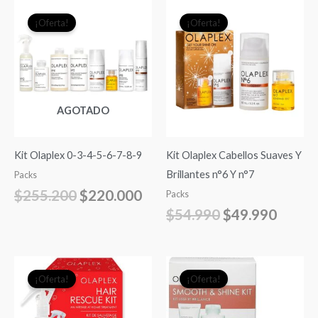
El
El
El
El
¡Oferta!
¡Oferta!
precio
precio
precio
precio
original
actual
original
actual
era:
es:
era:
es:
$255.200.
$220.000.
$54.990.
$49.9
AGOTADO
Kit Olaplex 0-3-4-5-6-7-8-9
Kit Olaplex Cabellos Suaves Y
Brillantes n°6 Y n°7
Packs
$
255.200
$
220.000
Packs
$
54.990
$
49.990
El
El
El
El
¡Oferta!
¡Oferta!
precio
precio
precio
precio
original
actual
original
actual