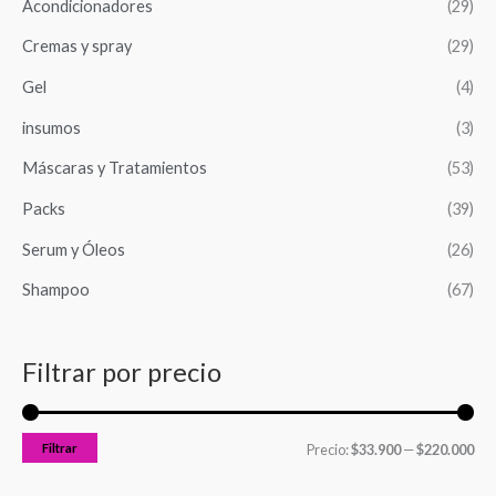
Acondicionadores
(29)
r
o
o
Cremas y spray
(29)
p
m
m
o
Gel
(4)
í
á
r
n
x
insumos
(3)
:
i
i
Máscaras y Tratamientos
(53)
m
m
Packs
(39)
o
o
Serum y Óleos
(26)
Shampoo
(67)
Filtrar por precio
Filtrar
Precio:
$33.900
—
$220.000