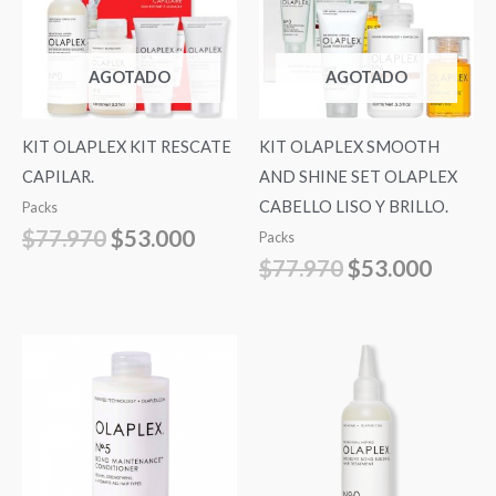
era:
es:
era:
es:
$77.970.
$53.000.
$77.970.
$53.0
AGOTADO
AGOTADO
KIT OLAPLEX KIT RESCATE
KIT OLAPLEX SMOOTH
CAPILAR.
AND SHINE SET OLAPLEX
CABELLO LISO Y BRILLO.
Packs
$
77.970
$
53.000
Packs
$
77.970
$
53.000