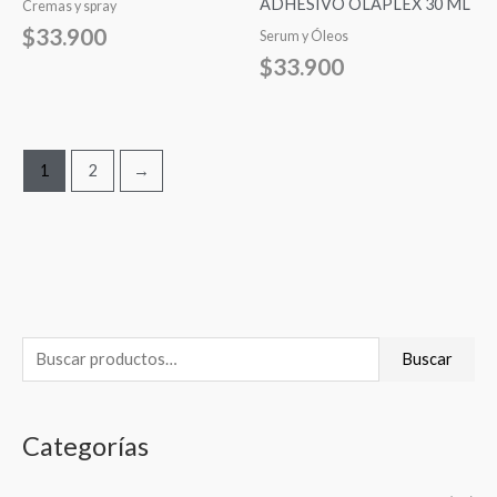
ADHESIVO OLAPLEX 30 ML
Cremas y spray
$
33.900
Serum y Óleos
$
33.900
1
2
→
B
P
P
Buscar
u
r
r
s
e
e
Categorías
c
c
c
a
i
i