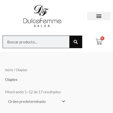
Ir
al
contenido
Search
0
Cart
Inicio
/ Olaplex
Olaplex
Mostrando 1–12 de 17 resultados