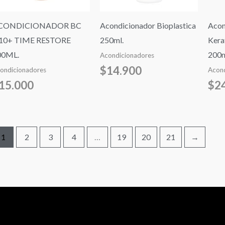
CONDICIONADOR BC
Acondicionador Bioplastica
Acon
10+ TIME RESTORE
250ml.
Kera
00ML.
200m
Acondicionadores
$
14.900
ondicionadores
Acond
15.000
$
2
1
2
3
4
…
19
20
21
→