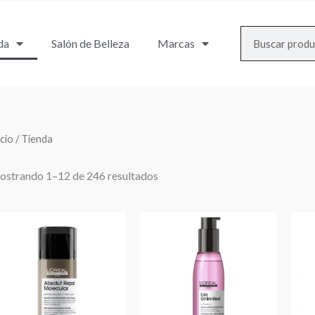
Search
da
Salón de Belleza
Marcas
icio
/ Tienda
strando 1–12 de 246 resultados