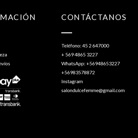
RMACIÓN
CONTÁCTANOS
Teléfono: 45 2 647000
leza
+ 569 4865 3227
nvíos
WhatsApp: +56948653227
+56983578872
Instagram
salondulcefemme@gmail.com