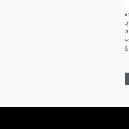
A
Q
2
Ac
$