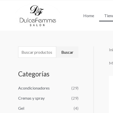
Ir
al
Home
Tien
contenido
In
B
P
P
Buscar
u
r
r
Mo
s
e
e
Categorías
c
c
c
a
i
i
Acondicionadores
(29)
r
o
o
Cremas y spray
(29)
p
m
m
o
Gel
(4)
í
á