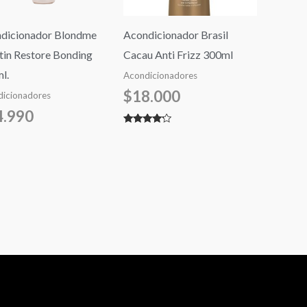
dicionador Blondme
Acondicionador Brasil
tin Restore Bonding
Cacau Anti Frizz 300ml
l.
Acondicionadores
$
18.000
icionadores
4.990
Valorado
con
4.00
de 5