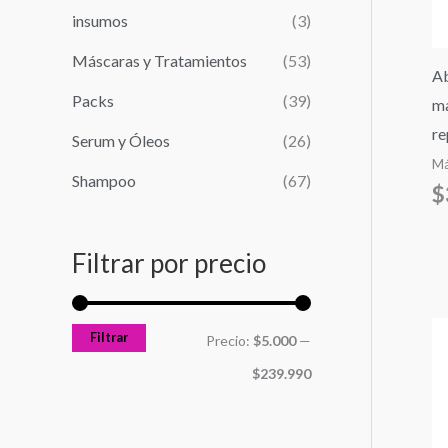
r
n
x
insumos
(3)
:
i
i
Máscaras y Tratamientos
(53)
Ab
m
m
Packs
(39)
ma
o
o
re
Serum y Óleos
(26)
Má
Shampoo
(67)
$
Filtrar por precio
Filtrar
Precio:
$5.000
—
$239.990