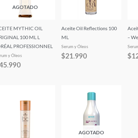
AGOTADO
CEITE MYTHIC OIL
Aceite Oil Reflections 100
Aceit
RIGINAL 100 ML L
ML
– We
ORÉAL PROFESSIONNEL
Serum y Óleos
Serum
$
21.990
$
1
rum y Óleos
45.990
AGOTADO