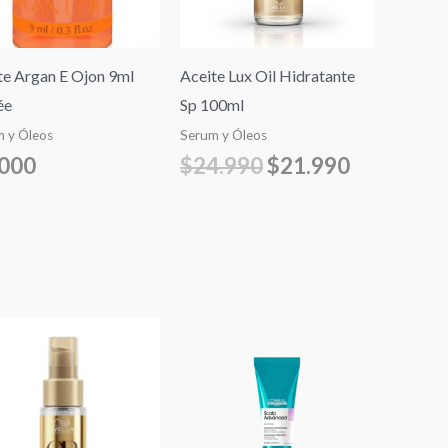
te Argan E Ojon 9ml
Aceite Lux Oil Hidratante
ée
Sp 100ml
 y Óleos
Serum y Óleos
.000
$
24.990
$
21.990