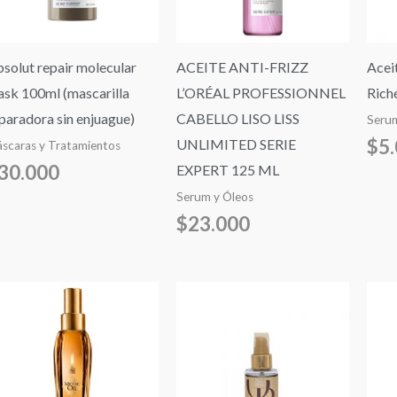
solut repair molecular
ACEITE ANTI-FRIZZ
Acei
sk 100ml (mascarilla
L’ORÉAL PROFESSIONNEL
Rich
paradora sin enjuague)
CABELLO LISO LISS
Serum
$
5
UNLIMITED SERIE
scaras y Tratamientos
30.000
EXPERT 125 ML
Serum y Óleos
$
23.000