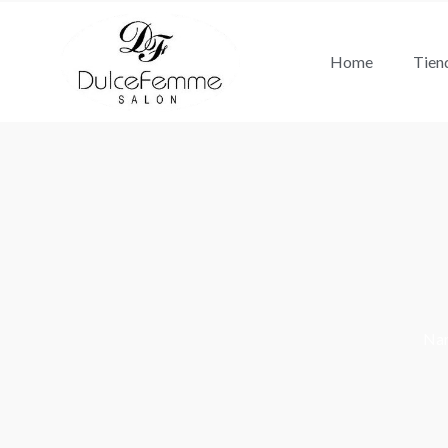
Ir
al
Home
Tien
contenido
Nam