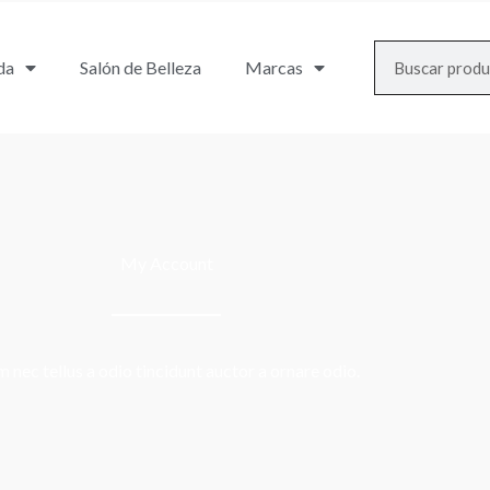
Search
da
Salón de Belleza
Marcas
My Account
 nec tellus a odio tincidunt auctor a ornare odio.