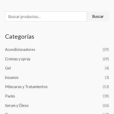
B
Buscar
u
s
Categorías
c
a
Acondicionadores
(29)
r
Cremas y spray
(29)
p
o
Gel
(4)
r
insumos
(3)
:
Máscaras y Tratamientos
(53)
Packs
(39)
Serum y Óleos
(26)