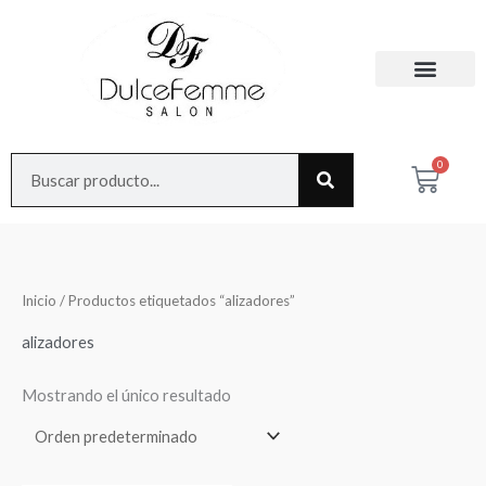
Ir
al
contenido
Search
0
Cart
Inicio
/ Productos etiquetados “alizadores”
alizadores
Mostrando el único resultado