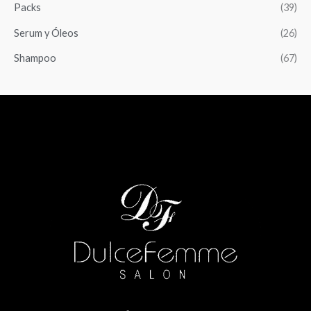
Packs
(39)
Serum y Óleos
(26)
Shampoo
(67)