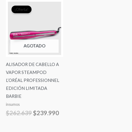
El
El
¡Oferta!
precio
precio
original
actual
era:
es:
$262.639.
$239.990.
AGOTADO
ALISADOR DE CABELLO A
VAPOR STEAMPOD
L’ORÉAL PROFESSIONNEL
EDICIÓN LIMITADA
BARBIE
insumos
$
262.639
$
239.990