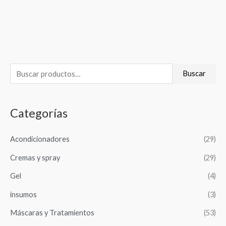
B
Buscar
u
s
Categorías
c
a
Acondicionadores
(29)
r
Cremas y spray
(29)
p
o
Gel
(4)
r
insumos
(3)
:
Máscaras y Tratamientos
(53)