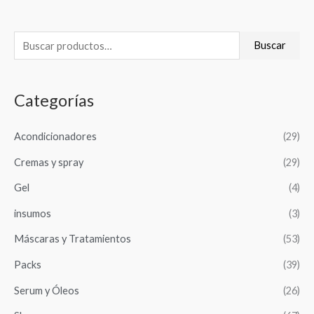
B
Buscar
u
s
Categorías
c
a
Acondicionadores
(29)
r
Cremas y spray
(29)
p
o
Gel
(4)
r
insumos
(3)
:
Máscaras y Tratamientos
(53)
Packs
(39)
Serum y Óleos
(26)