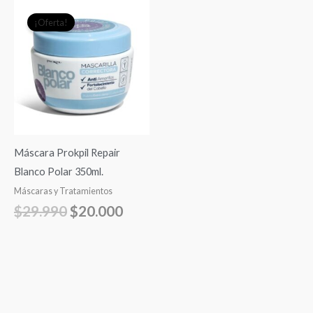
El
El
¡Oferta!
precio
precio
original
actual
era:
es:
$29.990.
$20.000.
Máscara Prokpil Repair
Blanco Polar 350ml.
Máscaras y Tratamientos
$
29.990
$
20.000