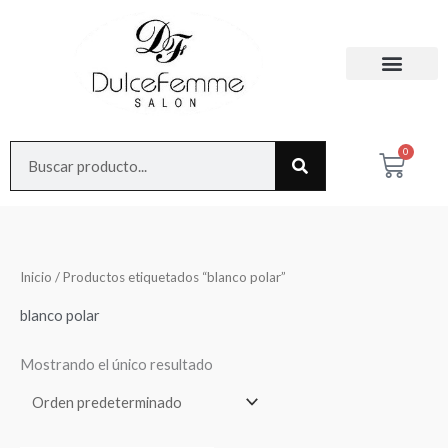
Ir
al
contenido
Search
0
Cart
Inicio
/ Productos etiquetados “blanco polar”
blanco polar
Mostrando el único resultado