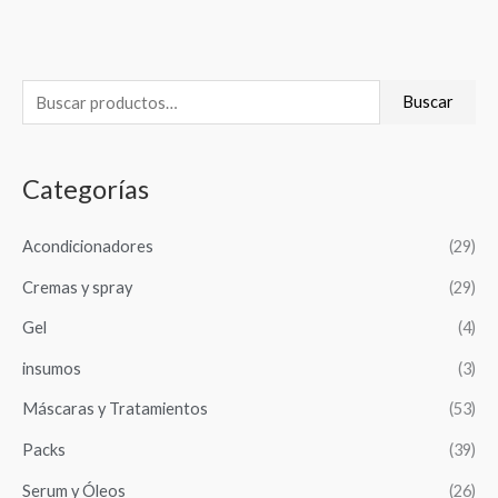
B
Buscar
u
s
Categorías
c
a
Acondicionadores
(29)
r
Cremas y spray
(29)
p
o
Gel
(4)
r
insumos
(3)
:
Máscaras y Tratamientos
(53)
Packs
(39)
Serum y Óleos
(26)