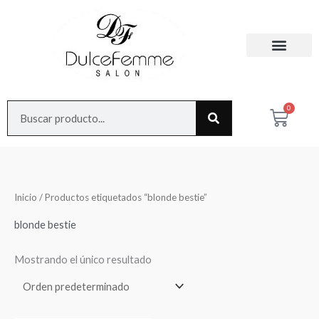
Ir
al
contenido
Search
0
Cart
Inicio
/ Productos etiquetados “blonde bestie”
blonde bestie
Mostrando el único resultado