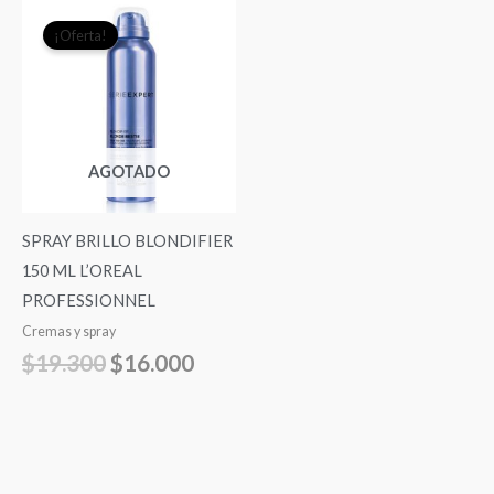
El
El
¡Oferta!
precio
precio
original
actual
era:
es:
$19.300.
$16.000.
AGOTADO
SPRAY BRILLO BLONDIFIER
150 ML L’OREAL
PROFESSIONNEL
Cremas y spray
$
19.300
$
16.000