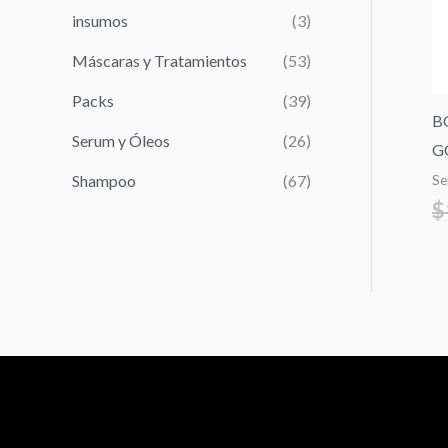
r
insumos
(3)
:
Máscaras y Tratamientos
(53)
Packs
(39)
B
Serum y Óleos
(26)
G
Shampoo
(67)
Se
$