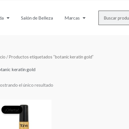
Search
da
Salón de Belleza
Marcas
icio
/ Productos etiquetados “botanic keratin gold”
tanic keratin gold
strando el único resultado
El
El
¡Oferta!
precio
precio
original
actual
era:
es: