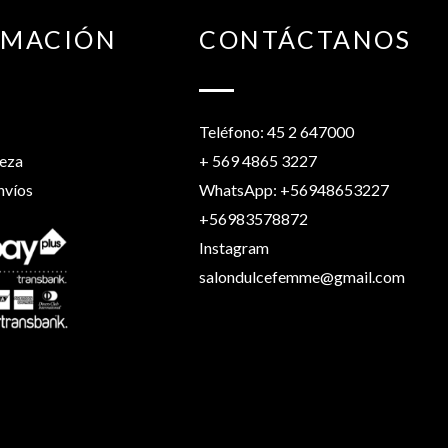
RMACIÓN
CONTÁCTANOS
Teléfono: 45 2 647000
leza
+ 569 4865 3227
nvíos
WhatsApp: +56948653227
+56983578872
Instagram
salondulcefemme@gmail.com