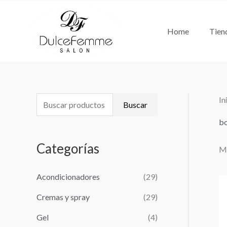
Ir
al
Home
Tien
contenido
In
B
Buscar
u
bo
s
Categorías
Mo
c
a
Acondicionadores
(29)
r
Cremas y spray
(29)
p
o
Gel
(4)