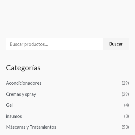
B
Buscar
u
s
Categorías
c
a
Acondicionadores
(29)
r
Cremas y spray
(29)
p
o
Gel
(4)
r
insumos
(3)
:
Máscaras y Tratamientos
(53)