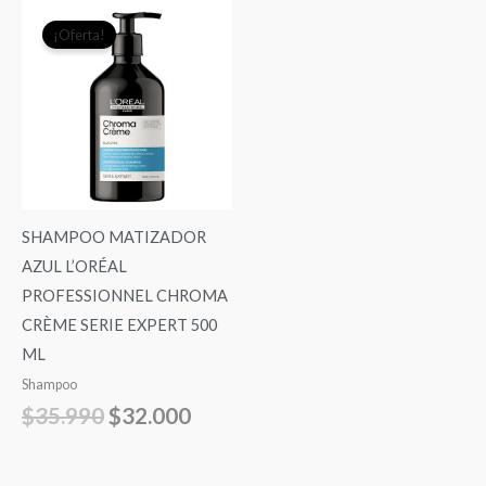
El
El
¡Oferta!
precio
precio
original
actual
era:
es:
$35.990.
$32.000.
SHAMPOO MATIZADOR
AZUL L’ORÉAL
PROFESSIONNEL CHROMA
CRÈME SERIE EXPERT 500
ML
Shampoo
$
35.990
$
32.000