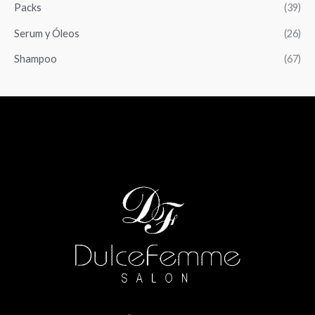
Packs
(39)
Serum y Óleos
(26)
Shampoo
(67)