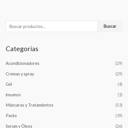
B
Buscar
u
s
Categorías
c
a
Acondicionadores
(29)
r
Cremas y spray
(29)
p
o
Gel
(4)
r
insumos
(3)
:
Máscaras y Tratamientos
(53)
Packs
(39)
Serum y Óleos
(26)