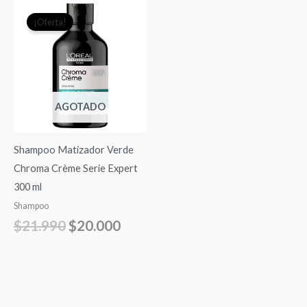
El
El
¡Oferta!
precio
precio
original
actual
era:
es:
$21.990.
$20.000.
AGOTADO
Shampoo Matizador Verde
Chroma Crème Serie Expert
300 ml
Shampoo
$
21.990
$
20.000