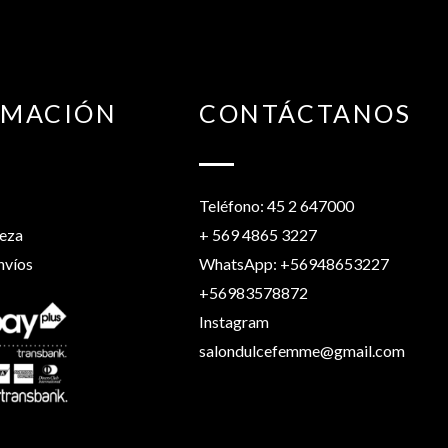
RMACIÓN
CONTÁCTANOS
Teléfono: 45 2 647000
leza
+ 569 4865 3227
nvíos
WhatsApp: +56948653227
+56983578872
Instagram
salondulcefemme@gmail.com