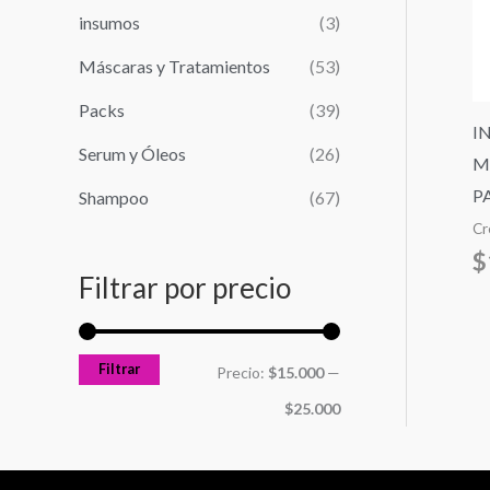
r
n
x
insumos
(3)
:
i
i
Máscaras y Tratamientos
(53)
m
m
Packs
(39)
o
o
I
Serum y Óleos
(26)
M
P
Shampoo
(67)
Cr
$
Filtrar por precio
Filtrar
Precio:
$15.000
—
$25.000