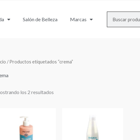
Search
da
Salón de Belleza
Marcas
icio
/ Productos etiquetados “crema”
rema
strando los 2 resultados