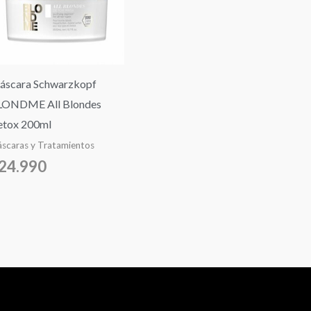
áscara Schwarzkopf
LONDME All Blondes
etox 200ml
scaras y Tratamientos
24.990