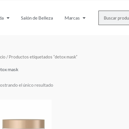
Search
da
Salón de Belleza
Marcas
icio
/ Productos etiquetados “detox mask”
tox mask
strando el único resultado