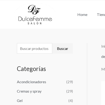
Ir
al
Home
Tien
contenido
In
B
Buscar
u
de
s
Categorías
Mo
c
a
Acondicionadores
(29)
r
Cremas y spray
(29)
p
o
Gel
(4)