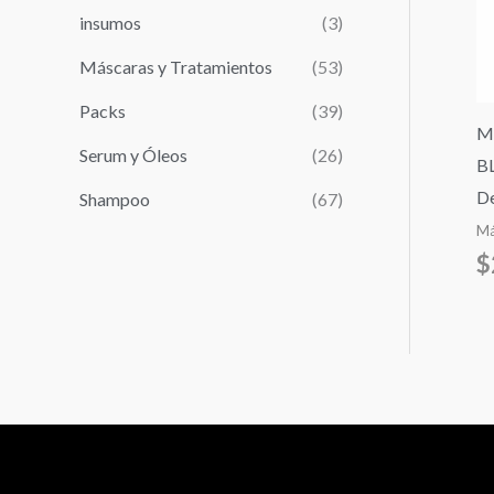
r
insumos
(3)
:
Máscaras y Tratamientos
(53)
Packs
(39)
M
Serum y Óleos
(26)
B
D
Shampoo
(67)
Má
$