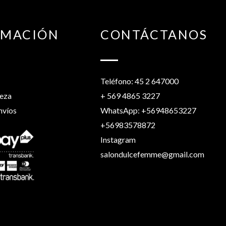
RMACIÓN
CONTÁCTANOS
Teléfono: 45 2 647000
leza
+ 569 4865 3227
nvíos
WhatsApp: +56948653227
+56983578872
Instagram
salondulcefemme@gmail.com