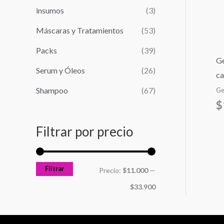
r
n
x
insumos
(3)
:
i
i
Máscaras y Tratamientos
(53)
m
m
Packs
(39)
o
o
Ge
Serum y Óleos
(26)
ca
Shampoo
(67)
Ge
$
Filtrar por precio
Filtrar
Precio:
$11.000
—
$33.900