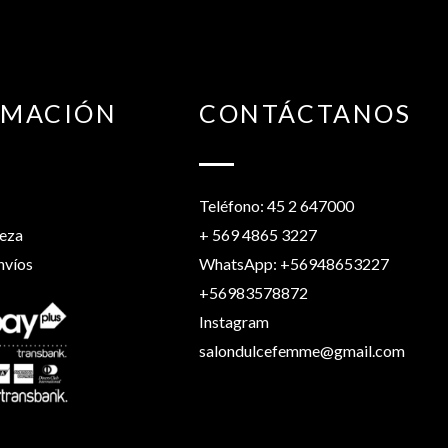
RMACIÓN
CONTÁCTANOS
Teléfono: 45 2 647000
leza
+ 569 4865 3227
nvíos
WhatsApp: +56948653227
+56983578872
Instagram
salondulcefemme@gmail.com