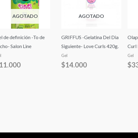
AGOTADO
AGOTADO
l de definición -To de
GRIFFUS -Gelatina Del Dia
Olap
cho- Salon Line
Siguiente- Love Curls 420g.
Curl
l
Gel
Gel
11.000
$
14.000
$
3