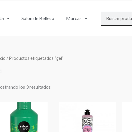
Search
da
Salón de Belleza
Marcas
icio
/ Productos etiquetados “gel”
l
strando los 3 resultados