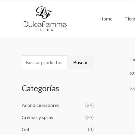
Ir
al
Home
Tien
contenido
In
B
P
P
Buscar
u
r
r
ge
s
e
e
Categorías
Mo
c
c
c
a
i
i
Acondicionadores
(29)
r
o
o
Cremas y spray
(29)
p
m
m
o
Gel
(4)
í
á