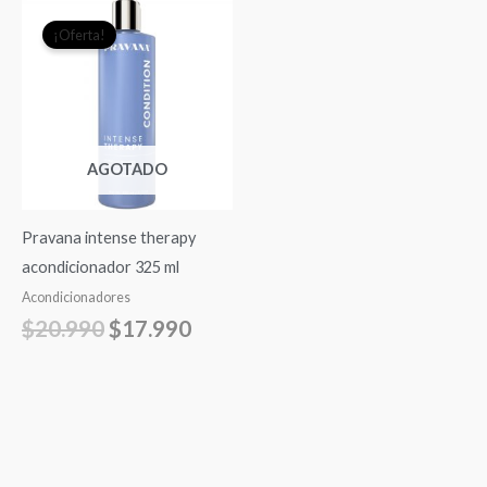
El
El
¡Oferta!
precio
precio
original
actual
era:
es:
$20.990.
$17.990.
AGOTADO
Pravana intense therapy
acondicionador 325 ml
Acondicionadores
$
20.990
$
17.990