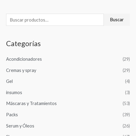
B
Buscar
u
s
Categorías
c
a
Acondicionadores
(29)
r
Cremas y spray
(29)
p
o
Gel
(4)
r
insumos
(3)
:
Máscaras y Tratamientos
(53)
Packs
(39)
Serum y Óleos
(26)