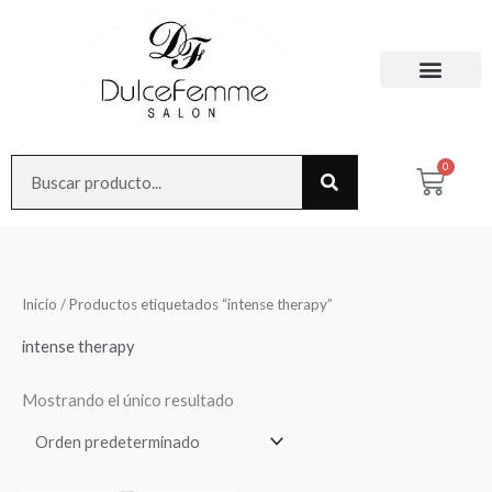
Ir
al
contenido
Search
0
Cart
Inicio
/ Productos etiquetados “intense therapy”
intense therapy
Mostrando el único resultado