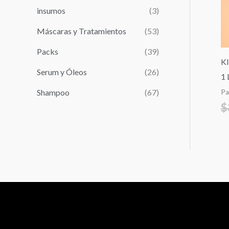
r
insumos
(3)
:
Máscaras y Tratamientos
(53)
Packs
(39)
K
Serum y Óleos
(26)
1 
Shampoo
(67)
Pa
$