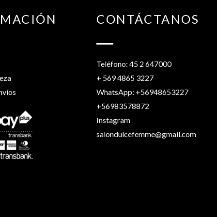
RMACIÓN
CONTÁCTANOS
Teléfono: 45 2 647000
leza
+ 569 4865 3227
nvíos
WhatsApp: +56948653227
+56983578872
Instagram
salondulcefemme@gmail.com