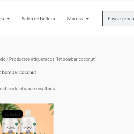
Search
da
Salón de Belleza
Marcas
icio
/ Productos etiquetados “kit bombar coconut”
t bombar coconut
strando el único resultado
El
El
¡Oferta!
precio
precio
original
actual
era:
es: