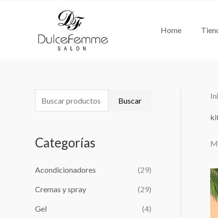
Ir
al
Home
Tien
contenido
In
B
Buscar
u
ki
s
Categorías
Mo
c
a
Acondicionadores
(29)
r
Cremas y spray
(29)
p
o
Gel
(4)