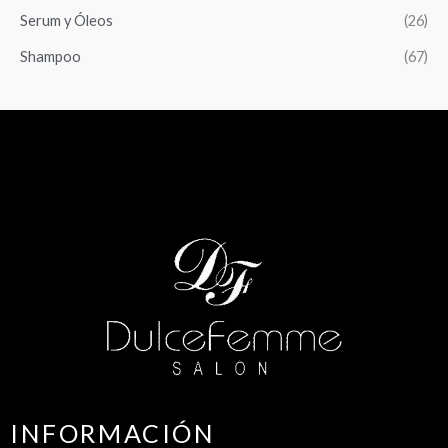
Serum y Óleos
(26)
Shampoo
(67)
INFORMACIÓN