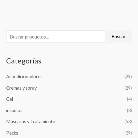
B
Buscar
u
s
Categorías
c
a
Acondicionadores
(29)
r
Cremas y spray
(29)
p
o
Gel
(4)
r
insumos
(3)
:
Máscaras y Tratamientos
(53)
Packs
(39)