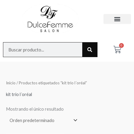
Ir
al
contenido
Search
0
Cart
Inicio
/ Productos etiquetados “kit trio l´oréal”
kit trio l´oréal
Mostrando el único resultado