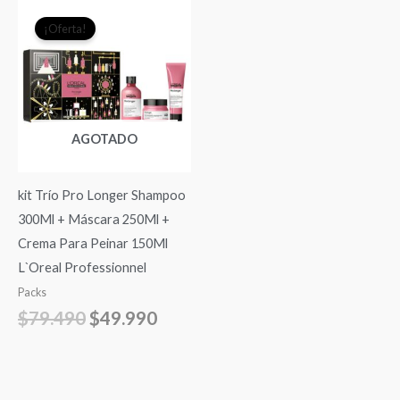
El
El
¡Oferta!
precio
precio
original
actual
era:
es:
$79.490.
$49.990.
AGOTADO
kit Trío Pro Longer Shampoo
300Ml + Máscara 250Ml +
Crema Para Peinar 150Ml
L`Oreal Professionnel
Packs
$
79.490
$
49.990