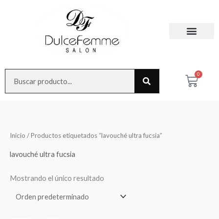
Ir
al
contenido
Search
0
Cart
Inicio
/ Productos etiquetados “lavouché ultra fucsia”
lavouché ultra fucsia
Mostrando el único resultado