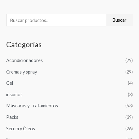
B
Buscar
u
s
Categorías
c
a
Acondicionadores
(29)
r
Cremas y spray
(29)
p
o
Gel
(4)
r
insumos
(3)
:
Máscaras y Tratamientos
(53)
Packs
(39)
Serum y Óleos
(26)