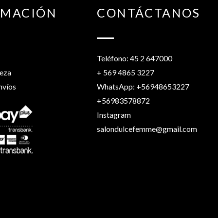
RMACIÓN
CONTÁCTANOS
Teléfono: 45 2 647000
leza
+ 569 4865 3227
nvíos
WhatsApp: +56948653227
+56983578872
Instagram
salondulcefemme@gmail.com