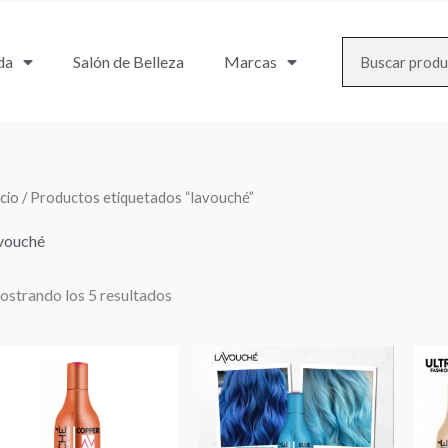
Search
da
Salón de Belleza
Marcas
icio
/ Productos etiquetados “lavouché”
vouché
strando los 5 resultados