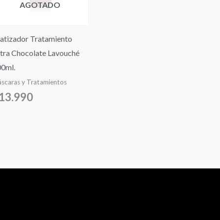
AGOTADO
tizador Tratamiento
tra Chocolate Lavouché
0ml.
scaras y Tratamientos
13.990