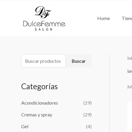
Ir
al
Home
Tien
contenido
In
B
Buscar
u
la
s
Categorías
Mo
c
a
Acondicionadores
(29)
r
Cremas y spray
(29)
p
o
Gel
(4)