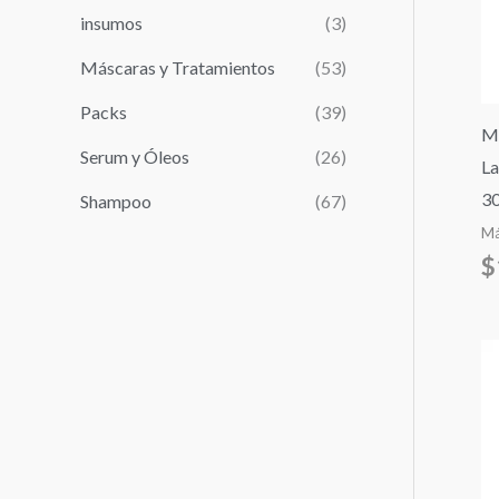
r
insumos
(3)
:
Máscaras y Tratamientos
(53)
Packs
(39)
Ma
Serum y Óleos
(26)
La
30
Shampoo
(67)
Má
$