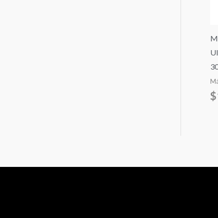
Ma
Ul
30
Má
$