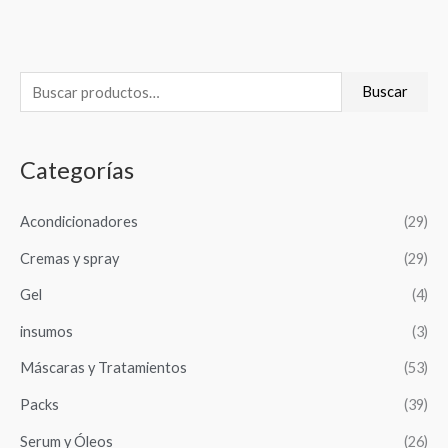
B
Buscar
u
s
Categorías
c
a
Acondicionadores
(29)
r
Cremas y spray
(29)
p
o
Gel
(4)
r
insumos
(3)
:
Máscaras y Tratamientos
(53)
Packs
(39)
Serum y Óleos
(26)