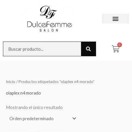
Ir
al
contenido
Search
0
Cart
Inicio
/ Productos etiquetados “olaplex n4 morado”
olaplex n4 morado
Mostrando el único resultado