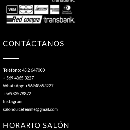
CONTÁCTANOS
Teléfono: 45 2 647000
+ 569 4865 3227
WhatsApp: +56948653227
+56983578872
Instagram
salondulcefemme@gmail.com
HORARIO SALÓN