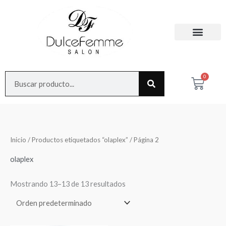
Ir
al
contenido
Search
0
Cart
Inicio
/
Productos etiquetados “olaplex”
/ Página 2
olaplex
Mostrando 13–13 de 13 resultados