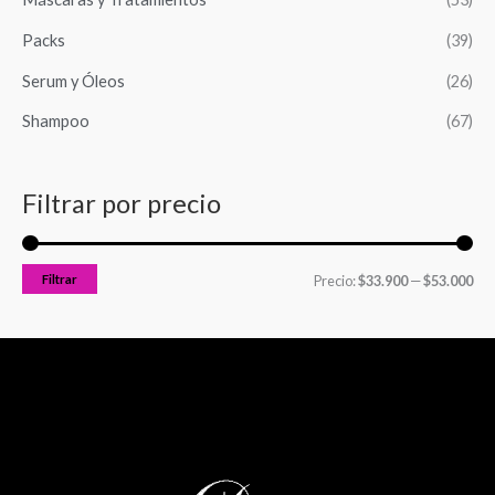
m
m
Packs
(39)
o
o
Serum y Óleos
(26)
Shampoo
(67)
Filtrar por precio
Filtrar
Precio:
$33.900
—
$53.000