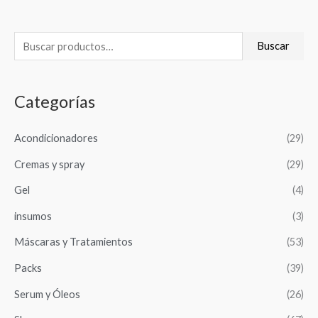
B
Buscar
u
s
Categorías
c
a
Acondicionadores
(29)
r
Cremas y spray
(29)
p
o
Gel
(4)
r
insumos
(3)
:
Máscaras y Tratamientos
(53)
Packs
(39)
Serum y Óleos
(26)