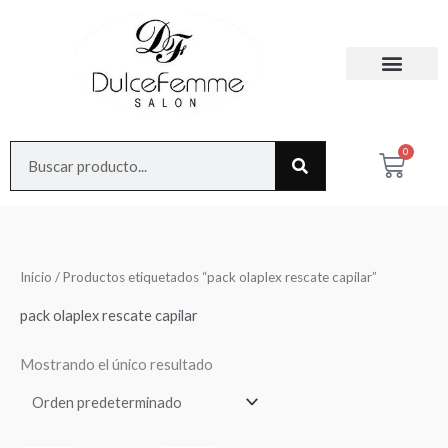
Ir
al
contenido
Search
0
Cart
Inicio
/ Productos etiquetados “pack olaplex rescate capilar”
pack olaplex rescate capilar
Mostrando el único resultado