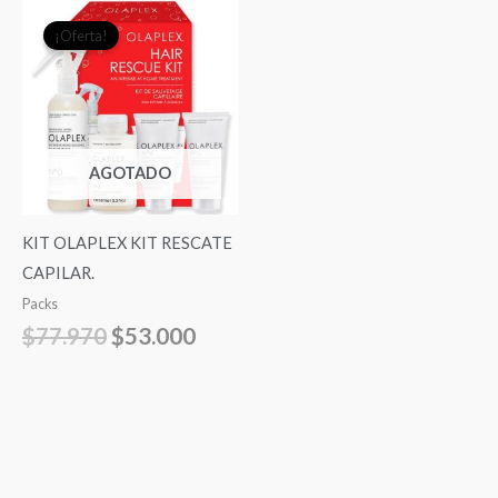
El
El
¡Oferta!
precio
precio
original
actual
era:
es:
$77.970.
$53.000.
AGOTADO
KIT OLAPLEX KIT RESCATE
CAPILAR.
Packs
$
77.970
$
53.000