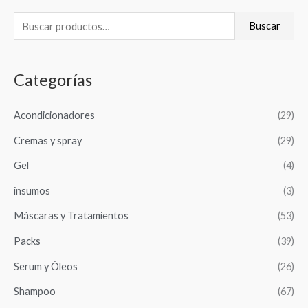
B
Buscar
u
s
Categorías
c
a
Acondicionadores
(29)
r
Cremas y spray
(29)
p
o
Gel
(4)
r
insumos
(3)
:
Máscaras y Tratamientos
(53)
Packs
(39)
Serum y Óleos
(26)
Shampoo
(67)