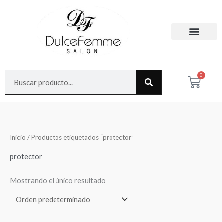
Ir
al
contenido
Search
0
Cart
Inicio
/ Productos etiquetados “protector”
protector
Mostrando el único resultado