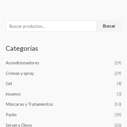
B
Buscar
u
s
Categorías
c
a
Acondicionadores
(29)
r
Cremas y spray
(29)
p
o
Gel
(4)
r
insumos
(3)
:
Máscaras y Tratamientos
(53)
Packs
(39)
Serum y Óleos
(26)