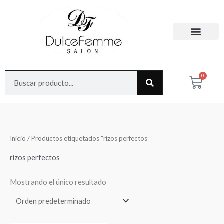
Ir
al
contenido
Search
0
Cart
Inicio
/ Productos etiquetados “rizos perfectos”
rizos perfectos
Mostrando el único resultado