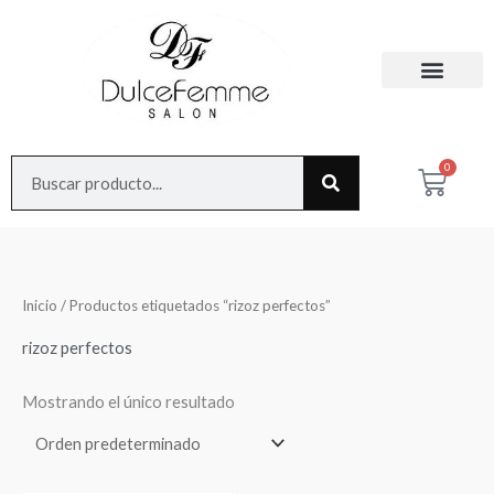
Ir
al
contenido
Search
0
Cart
Inicio
/ Productos etiquetados “rizoz perfectos”
rizoz perfectos
Mostrando el único resultado