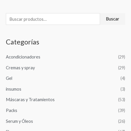
B
Buscar
u
s
Categorías
c
a
Acondicionadores
(29)
r
Cremas y spray
(29)
p
o
Gel
(4)
r
insumos
(3)
:
Máscaras y Tratamientos
(53)
Packs
(39)
Serum y Óleos
(26)