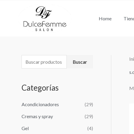
Ir
al
Home
Tien
contenido
In
B
Buscar
u
s.
s
Categorías
Mo
c
a
Acondicionadores
(29)
r
Cremas y spray
(29)
p
o
Gel
(4)