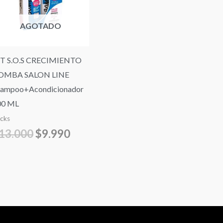
$13.000.
$9.990.
AGOTADO
IT S.O.S CRECIMIENTO
OMBA SALON LINE
hampoo+Acondicionador
00 ML
cks
13.000
$
9.990