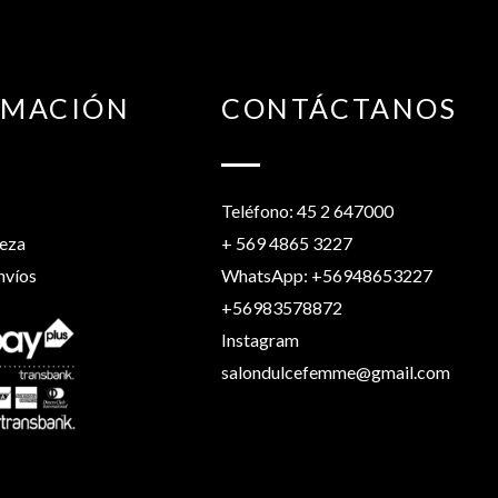
RMACIÓN
CONTÁCTANOS
Teléfono: 45 2 647000
leza
+ 569 4865 3227
nvíos
WhatsApp: +56948653227
+56983578872
Instagram
salondulcefemme@gmail.com