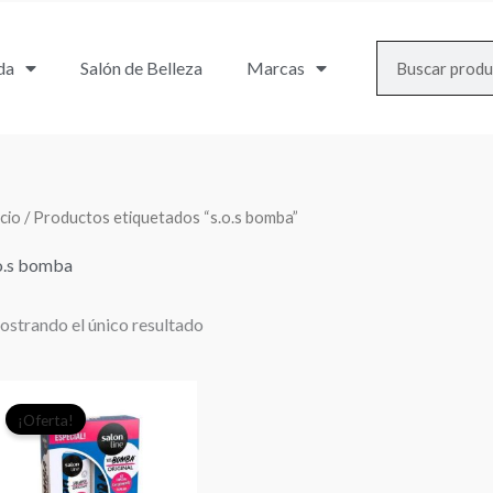
Search
da
Salón de Belleza
Marcas
icio
/ Productos etiquetados “s.o.s bomba”
o.s bomba
strando el único resultado
El
El
¡Oferta!
precio
precio
original
actual
era:
es: