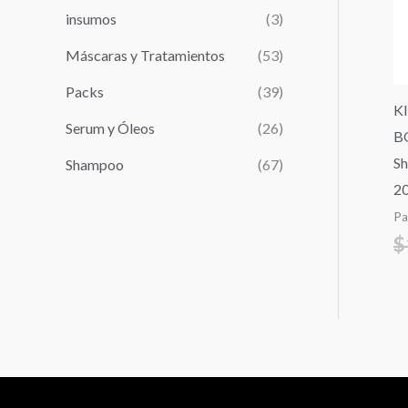
r
insumos
(3)
:
Máscaras y Tratamientos
(53)
Packs
(39)
K
Serum y Óleos
(26)
B
S
Shampoo
(67)
2
Pa
$