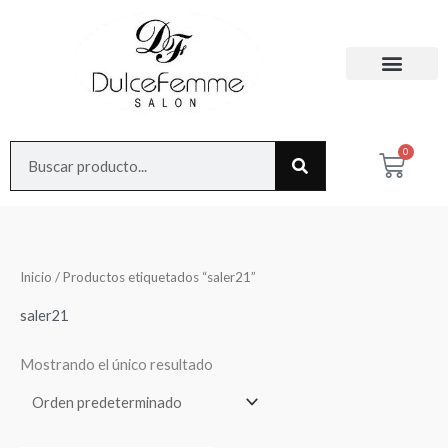
Ir
al
contenido
Search
0
Cart
Inicio
/ Productos etiquetados “saler21”
saler21
Mostrando el único resultado