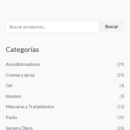
B
Buscar
u
s
Categorías
c
a
Acondicionadores
(29)
r
Cremas y spray
(29)
p
o
Gel
(4)
r
insumos
(3)
:
Máscaras y Tratamientos
(53)
Packs
(39)
Serum y Óleos
(26)