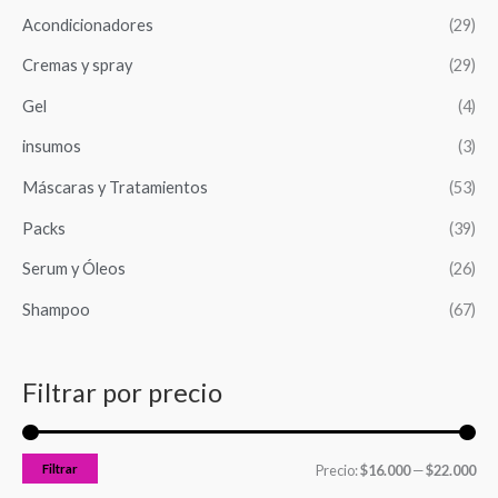
a
i
i
Acondicionadores
(29)
r
o
o
Cremas y spray
(29)
p
m
m
o
Gel
(4)
í
á
r
n
x
insumos
(3)
:
i
i
Máscaras y Tratamientos
(53)
m
m
Packs
(39)
o
o
Serum y Óleos
(26)
Shampoo
(67)
Filtrar por precio
Filtrar
Precio:
$16.000
—
$22.000