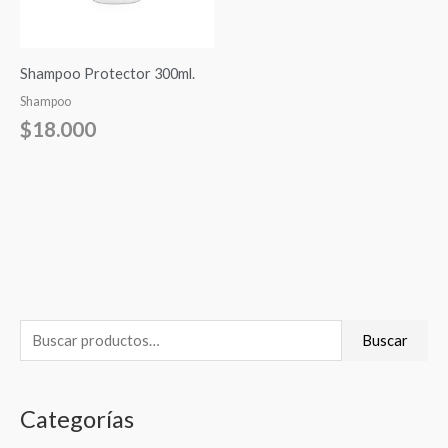
Shampoo Protector 300ml.
Shampoo
$
18.000
B
P
P
Buscar
u
r
r
s
e
e
Categorías
c
c
c