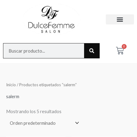
Ir
al
contenido
Search
0
Cart
Inicio
/ Productos etiquetados “salerm”
salerm
Mostrando los 5 resultados