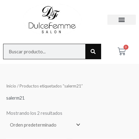
Ir
al
contenido
Search
0
Cart
Inicio
/ Productos etiquetados “salerm21”
salerm21
Mostrando los 2 resultados