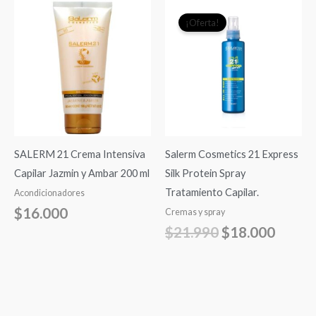
El
El
¡Oferta!
precio
precio
original
actual
era:
es:
$21.990.
$18.0
SALERM 21 Crema Intensiva
Salerm Cosmetics 21 Express
Capilar Jazmin y Ambar 200 ml
Silk Protein Spray
Tratamiento Capilar.
Acondicionadores
$
16.000
Cremas y spray
$
21.990
$
18.000