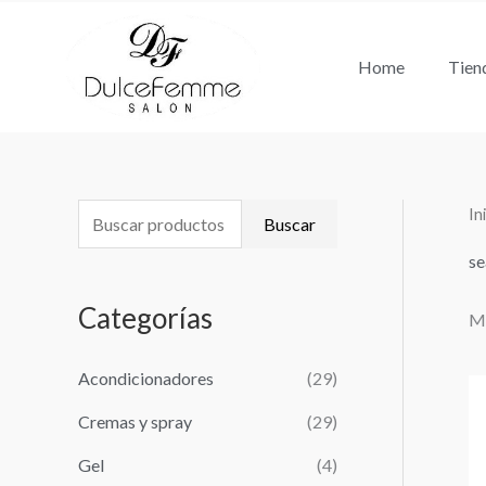
Ir
al
Home
Tien
contenido
In
B
Buscar
u
se
s
Categorías
Mo
c
a
Acondicionadores
(29)
r
Cremas y spray
(29)
p
o
Gel
(4)