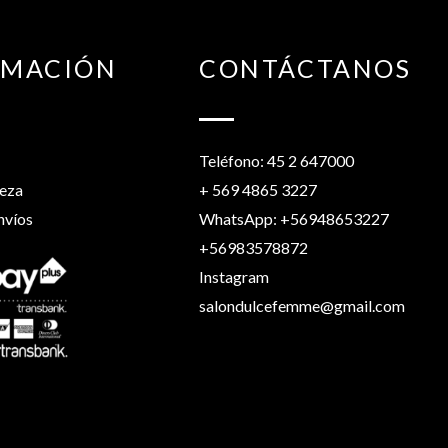
RMACIÓN
CONTÁCTANOS
Teléfono: 45 2 647000
leza
+ 569 4865 3227
nvíos
WhatsApp: +56948653227
+56983578872
Instagram
salondulcefemme@gmail.com