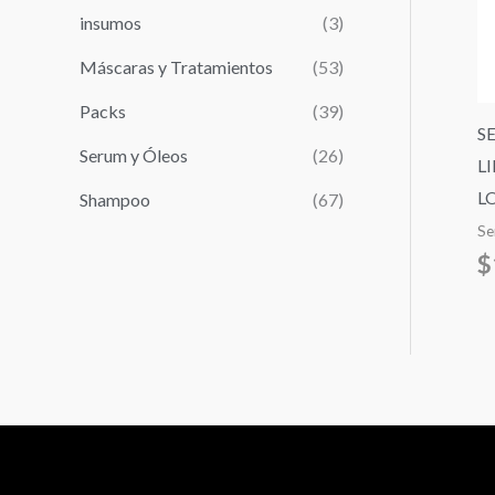
r
insumos
(3)
:
Máscaras y Tratamientos
(53)
Packs
(39)
S
Serum y Óleos
(26)
L
L
Shampoo
(67)
Se
$