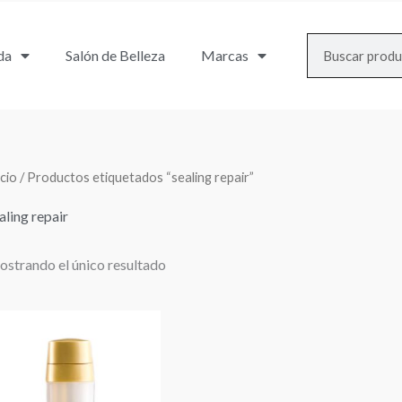
Search
da
Salón de Belleza
Marcas
icio
/ Productos etiquetados “sealing repair”
aling repair
strando el único resultado