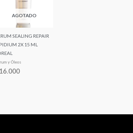
AGOTADO
ERUM SEALING REPAIR
IPIDIUM 2X 15 ML
OREAL
rum y Óleos
16.000