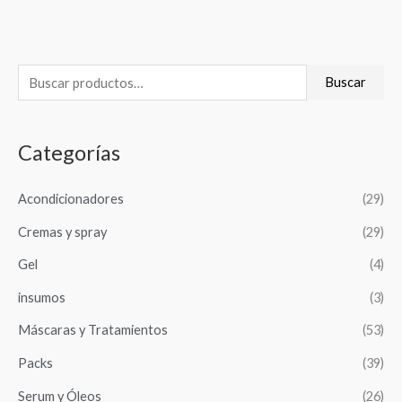
B
Buscar
u
s
Categorías
c
a
Acondicionadores
(29)
r
Cremas y spray
(29)
p
o
Gel
(4)
r
insumos
(3)
:
Máscaras y Tratamientos
(53)
Packs
(39)
Serum y Óleos
(26)