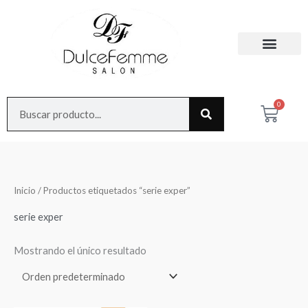
Ir
al
contenido
Search
0
Cart
Inicio
/ Productos etiquetados “serie exper”
serie exper
Mostrando el único resultado