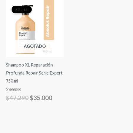
El
El
¡Oferta!
precio
precio
original
actual
era:
es:
$47.290.
$35.000.
AGOTADO
Shampoo XL Reparación
Profunda Repair Serie Expert
750 ml
Shampoo
$
47.290
$
35.000