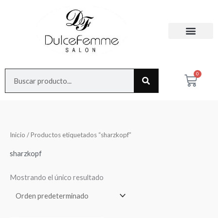
Ir
al
contenido
Search
0
Cart
Inicio
/ Productos etiquetados “sharzkopf”
sharzkopf
Mostrando el único resultado