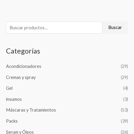
B
Buscar
u
s
Categorías
c
a
Acondicionadores
(29)
r
Cremas y spray
(29)
p
o
Gel
(4)
r
insumos
(3)
:
Máscaras y Tratamientos
(53)
Packs
(39)
Serum y Óleos
(26)