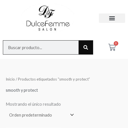
Ir
al
contenido
Search
0
Cart
Inicio
/ Productos etiquetados “smooth y protect”
smooth y protect
Mostrando el único resultado