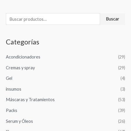
B
Buscar
u
s
Categorías
c
a
Acondicionadores
(29)
r
Cremas y spray
(29)
p
o
Gel
(4)
r
insumos
(3)
:
Máscaras y Tratamientos
(53)
Packs
(39)
Serum y Óleos
(26)