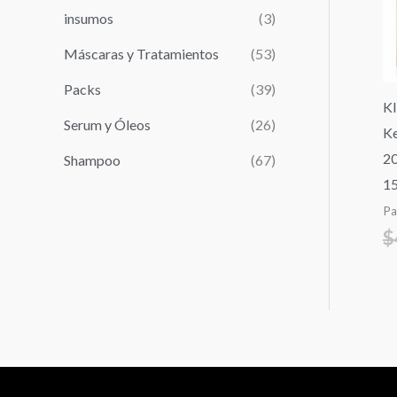
r
insumos
(3)
:
Máscaras y Tratamientos
(53)
Packs
(39)
KI
Serum y Óleos
(26)
Ke
20
Shampoo
(67)
15
Pa
$