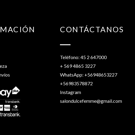
RMACIÓN
CONTÁCTANOS
Teléfono: 45 2 647000
leza
+ 569 4865 3227
nvíos
WhatsApp: +56948653227
+56983578872
Instagram
salondulcefemme@gmail.com