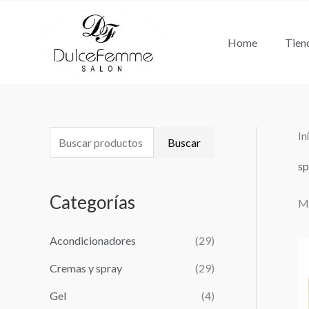
Ir
al
Home
Tien
contenido
In
B
Buscar
u
sp
s
Categorías
Mo
c
a
Acondicionadores
(29)
r
Cremas y spray
(29)
p
o
Gel
(4)