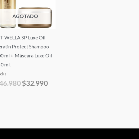
$46.980.
$32.990.
AGOTADO
T WELLA SP Luxe Oil
ratin Protect Shampoo
0 ml + Máscara Luxe Oil
0 ml.
cks
46.980
$
32.990