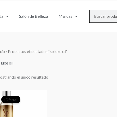
Search
da
Salón de Belleza
Marcas
icio
/ Productos etiquetados “sp luxe oil”
 luxe oil
strando el único resultado
El
El
¡Oferta!
precio
precio
original
actual
era:
es: