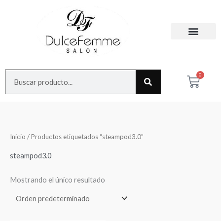
Ir
al
contenido
Search
0
Cart
Inicio
/ Productos etiquetados “steampod3.0”
steampod3.0
Mostrando el único resultado