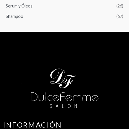
Serum y Óleos
(26)
Shampoo
(67)
INFORMACIÓN