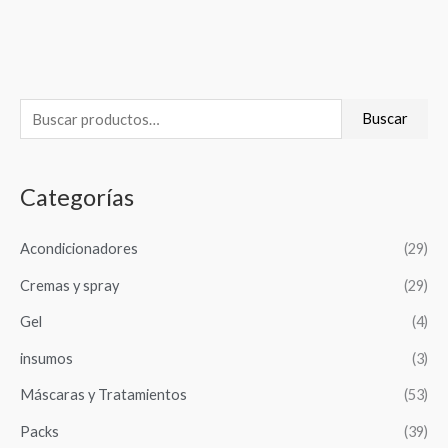
B
Buscar
u
s
Categorías
c
a
Acondicionadores
(29)
r
Cremas y spray
(29)
p
o
Gel
(4)
r
insumos
(3)
:
Máscaras y Tratamientos
(53)
Packs
(39)