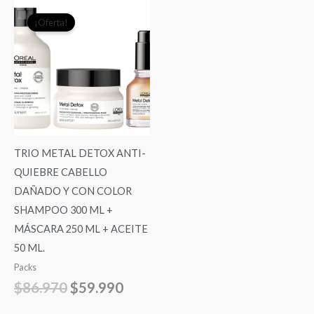
El
El
¡Oferta!
precio
precio
original
actual
era:
es:
$86.970.
$59.990.
TRIO METAL DETOX ANTI-
QUIEBRE CABELLO
DAÑADO Y CON COLOR
SHAMPOO 300 ML +
MÁSCARA 250 ML + ACEITE
50 ML.
Packs
$
86.970
$
59.990