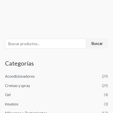
B
Buscar
u
s
Categorías
c
a
Acondicionadores
(29)
r
Cremas y spray
(29)
p
o
Gel
(4)
r
insumos
(3)
: