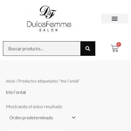
Ir
al
contenido
Search
0
Cart
Inicio
/ Productos etiquetados “trio l´oréal”
trio l´oréal
Mostrando el único resultado