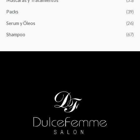
Máscaras y Tratamientos
(53)
Packs
(39)
Serum y Óleos
(26)
Shampoo
(67)