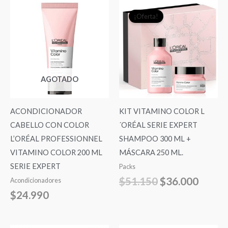
El
El
¡Oferta!
precio
precio
original
actual
era:
es:
$51.150.
$36.0
AGOTADO
ACONDICIONADOR
KIT VITAMINO COLOR L
CABELLO CON COLOR
´ORÉAL SERIE EXPERT
L’ORÉAL PROFESSIONNEL
SHAMPOO 300 ML +
VITAMINO COLOR 200 ML
MÁSCARA 250 ML.
SERIE EXPERT
Packs
$
51.150
$
36.000
Acondicionadores
$
24.990