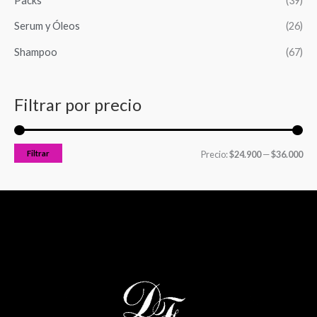
Packs
(39)
o
o
Serum y Óleos
(26)
Shampoo
(67)
Filtrar por precio
Filtrar
Precio:
$24.900
—
$36.000