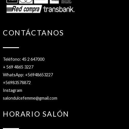
CONTÁCTANOS
Teléfono: 45 2 647000
+ 569 4865 3227
WhatsApp: +56948653227
+56983578872
Instagram
salondulcefemme@gmail.com
HORARIO SALÓN