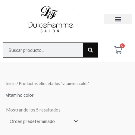
Ir
al
contenido
Search
0
Cart
Inicio
/ Productos etiquetados “vitamino color”
vitamino color
Mostrando los 5 resultados