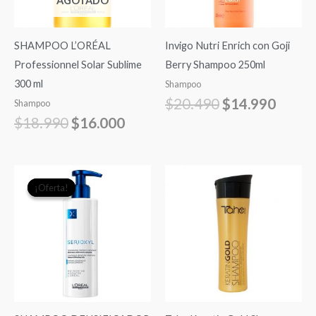
AGOTADO
SHAMPOO L’ORÉAL
Invigo Nutri Enrich con Goji
Professionnel Solar Sublime
Berry Shampoo 250ml
300 ml
Shampoo
$
20.490
$
14.990
Shampoo
$
18.990
$
16.000
El
El
¡Oferta!
¡Oferta!
precio
precio
original
actual
era:
es:
$19.990.
$18.000.