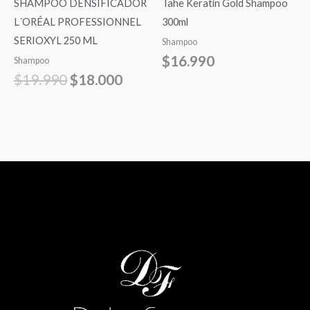
SHAMPOO DENSIFICADOR
Tahe Keratin Gold Shampoo
L´ORÉAL PROFESSIONNEL
300ml
SERIOXYL 250 ML
Shampoo
$
16.990
Shampoo
$
19.990
$
18.000