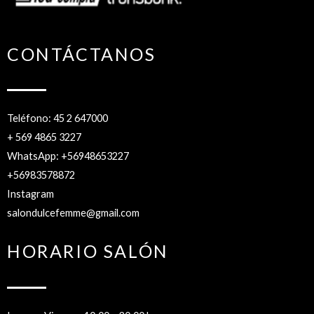
CONTÁCTANOS
Teléfono: 45 2 647000
+ 569 4865 3227
WhatsApp: +56948653227
+56983578872
Instagram
salondulcefemme@gmail.com
HORARIO SALÓN