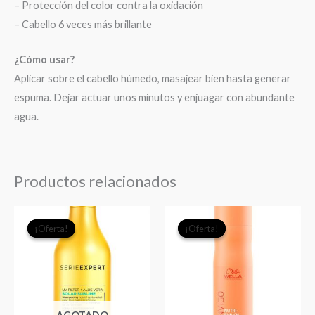
– Protección del color contra la oxidación
– Cabello 6 veces más brillante
¿Cómo usar?
Aplicar sobre el cabello húmedo, masajear bien hasta generar
espuma. Dejar actuar unos minutos y enjuagar con abundante
agua.
Productos relacionados
El
El
El
El
¡Oferta!
¡Oferta!
¡Oferta!
¡Oferta!
precio
precio
precio
precio
original
actual
original
actual
era:
es:
era:
es:
$18.990.
$16.000.
$20.490.
$14.9