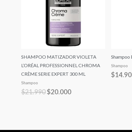
$21.990.
$20.000.
SHAMPOO MATIZADOR VIOLETA
Shampoo B
L’ORÉAL PROFESSIONNEL CHROMA
Shampoo
$
14.9
CRÈME SERIE EXPERT 300 ML
Shampoo
$
21.990
$
20.000