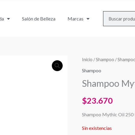
Search
da
Salón de Belleza
Marcas
Inicio
/
Shampoo
/ Shampoo
Shampoo
Shampoo Myt
$
23.670
Shampoo Mythic Oil 250 
Sin existencias