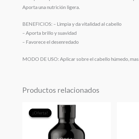
Aporta una nutrición ligera.
BENEFICIOS: – Limpia y da vitalidad al cabello
– Aporta brillo y suavidad
– Favorece el desenredado
MODO DE USO: Aplicar sobre el cabello húmedo, masaj
Productos relacionados
El
El
¡Oferta!
¡Oferta!
precio
precio
original
actual
era:
es: