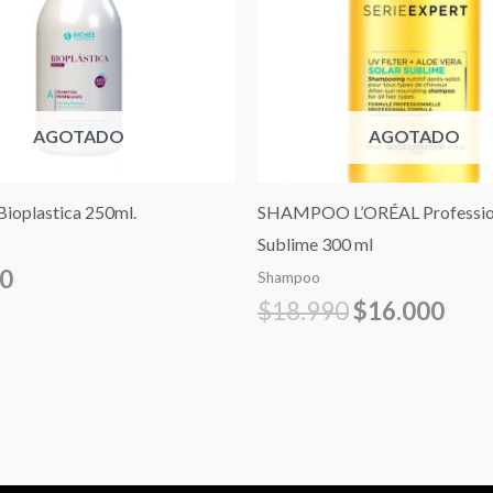
$18.990.
$16.
AGOTADO
AGOTADO
ioplastica 250ml.
SHAMPOO L’ORÉAL Profession
Sublime 300 ml
00
Shampoo
$
18.990
$
16.000