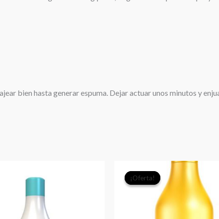
ear bien hasta generar espuma. Dejar actuar unos minutos y enj
El
El
¡Oferta!
¡Oferta!
precio
prec
original
actu
era:
es: