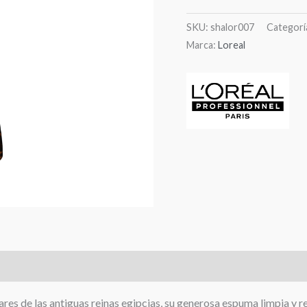
SKU:
shalor007
Categorí
Marca:
Loreal
s (0)
res de las antiguas reinas egipcias, su generosa espuma limpia y re