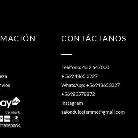
RMACIÓN
CONTÁCTANOS
Teléfono: 45 2 647000
leza
+ 569 4865 3227
nvíos
WhatsApp: +56948653227
+56983578872
Instagram
salondulcefemme@gmail.com