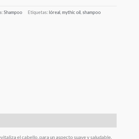
a:
Shampoo
Etiquetas:
lóreal
,
mythic oil
,
shampoo
vitaliza el cabello, para un aspecto suave y saludable.