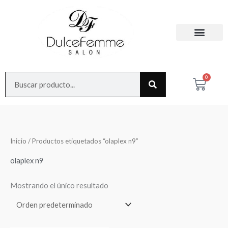
Ir
al
contenido
Search
0
Cart
Inicio
/ Productos etiquetados “olaplex n9”
olaplex n9
Mostrando el único resultado