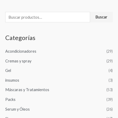
B
Buscar
u
s
Categorías
c
a
Acondicionadores
(29)
r
Cremas y spray
(29)
p
o
Gel
(4)
r
insumos
(3)
:
Máscaras y Tratamientos
(53)
Packs
(39)
Serum y Óleos
(26)