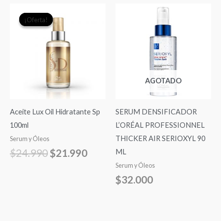
El
El
¡Oferta!
¡Oferta!
precio
precio
original
actual
era:
es:
$24.990.
$21.990.
AGOTADO
Aceite Lux Oil Hidratante Sp
SERUM DENSIFICADOR
100ml
L’ORÉAL PROFESSIONNEL
THICKER AIR SERIOXYL 90
Serum y Óleos
$
24.990
$
21.990
ML
Serum y Óleos
$
32.000