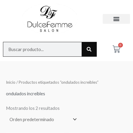
Ir
al
contenido
Search
0
Cart
Inicio
/ Productos etiquetados “ondulados increibles”
ondulados increibles
Mostrando los 2 resultados