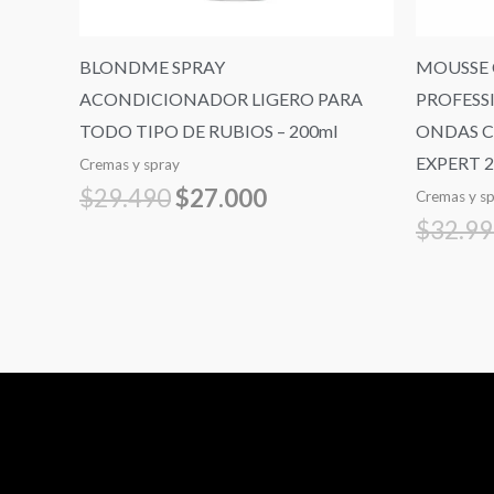
BLONDME SPRAY
MOUSSE 
ACONDICIONADOR LIGERO PARA
PROFESS
TODO TIPO DE RUBIOS – 200ml
ONDAS C
EXPERT 
Cremas y spray
$
29.490
$
27.000
Cremas y s
$
32.9