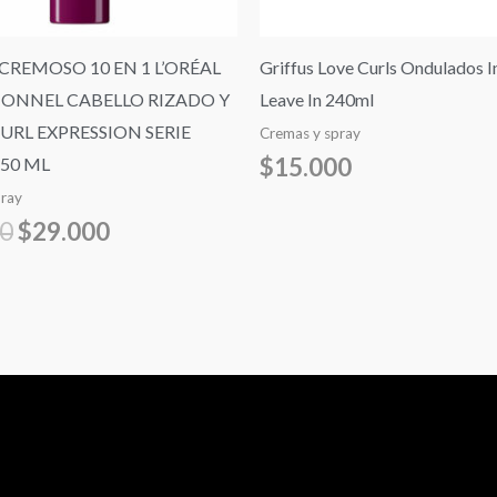
CREMOSO 10 EN 1 L’ORÉAL
Griffus Love Curls Ondulados I
IONNEL CABELLO RIZADO Y
Leave In 240ml
URL EXPRESSION SERIE
Cremas y spray
$
15.000
250 ML
pray
90
$
29.000