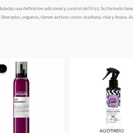
ladas una definición adicional y control del frizz. Su fórmula tiene
n liberados, veganos, tienen activos como: aceituna, chía y linaza.
El
El
a!
a!
precio
precio
original
actual
era:
es:
$32.990.
$29.000.
AGOTADO