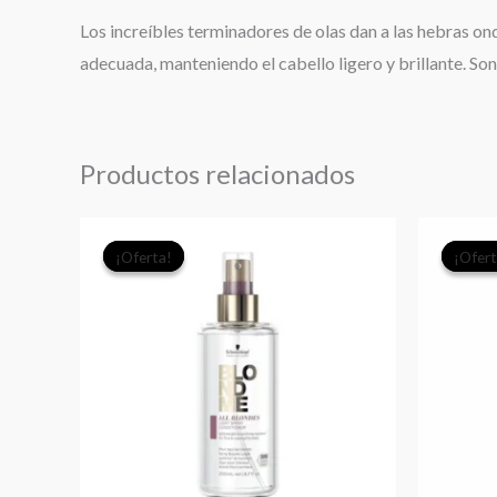
Los increíbles terminadores de olas dan a las hebras ondu
adecuada, manteniendo el cabello ligero y brillante. So
Productos relacionados
El
El
¡Oferta!
¡Oferta!
¡Ofert
¡Ofert
precio
precio
original
actual
era:
es:
$29.490.
$27.000.