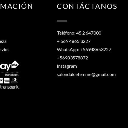
RMACIÓN
CONTÁCTANOS
Teléfono: 45 2 647000
leza
+ 569 4865 3227
nvíos
WhatsApp: +56948653227
+56983578872
Instagram
salondulcefemme@gmail.com