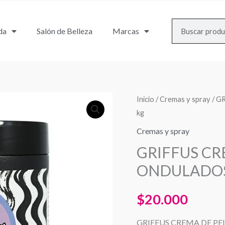
Search
da
Salón de Belleza
Marcas
Inicio
/
Cremas y spray
/ G
kg
Cremas y spray
GRIFFUS CR
ONDULADOS 
$
20.000
GRIFFUS CREMA DE PE