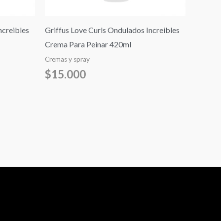
ncreibles
Griffus Love Curls Ondulados Increibles
Crema Para Peinar 420ml
Cremas y spray
$
15.000