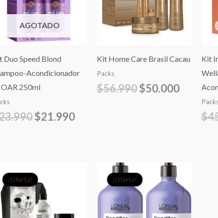
$23.990.
$21.990.
$56.990.
$50.000
AGOTADO
t Duo Speed Blond
Kit Home Care Brasil Cacau
Kit I
hampoo-Acondicionador
Well
Packs
$
56.990
$
50.000
NOAR 250ml
Acon
cks
Pack
23.990
$
21.990
$
4
El
El
El
El
¡Oferta!
¡Oferta!
precio
precio
precio
precio
original
actual
original
actual
era:
es:
era:
es: