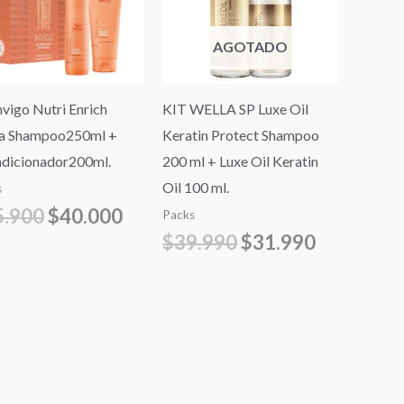
.
$45.900.
$40.000.
$39.990.
$31.990.
AGOTADO
nvigo Nutri Enrich
KIT WELLA SP Luxe Oil
a Shampoo250ml +
Keratin Protect Shampoo
dicionador200ml.
200 ml + Luxe Oil Keratin
Oil 100 ml.
s
5.900
$
40.000
Packs
$
39.990
$
31.990