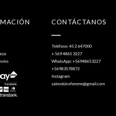
RMACIÓN
CONTÁCTANOS
Teléfono: 45 2 647000
leza
+ 569 4865 3227
nvíos
WhatsApp: +56948653227
+56983578872
Instagram
salondulcefemme@gmail.com