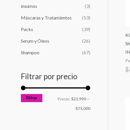
r
n
x
insumos
(3)
:
i
i
Máscaras y Tratamientos
(53)
m
m
Packs
(39)
o
o
Ki
Serum y Óleos
(26)
S
I
Shampoo
(67)
Pa
$
Filtrar por precio
Filtrar
Precio:
$21.990
—
$75.000