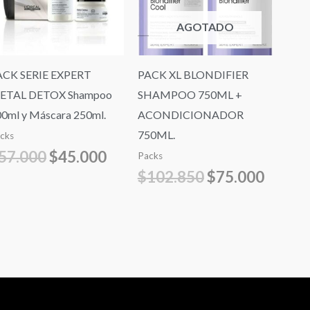
$57.000.
$45.000.
$102.850.
$75.00
AGOTADO
ACK SERIE EXPERT
PACK XL BLONDIFIER
ETAL DETOX Shampoo
SHAMPOO 750ML +
0ml y Máscara 250ml.
ACONDICIONADOR
750ML.
cks
57.000
$
45.000
Packs
$
102.850
$
75.000