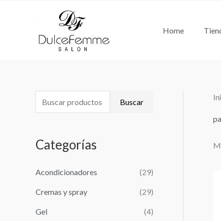
Ir
al
Home
Tien
contenido
In
B
P
P
Buscar
u
r
r
p
s
e
e
Categorías
Mo
c
c
c
a
i
i
Acondicionadores
(29)
r
o
o
Cremas y spray
(29)
p
m
m
o
Gel
(4)
í
á