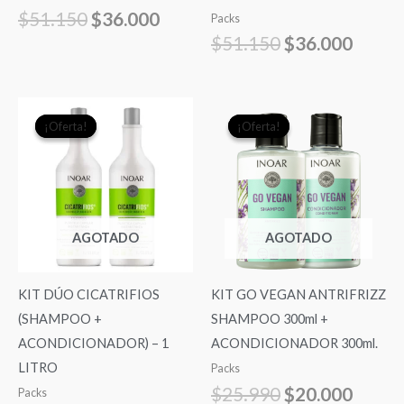
$
51.150
$
36.000
Packs
$
51.150
$
36.000
El
El
El
El
¡Oferta!
¡Oferta!
¡Oferta!
¡Oferta!
precio
precio
precio
precio
original
actual
original
actual
era:
es:
era:
es:
$36.500.
$34.000.
$25.990.
$20.0
AGOTADO
AGOTADO
KIT DÚO CICATRIFIOS
KIT GO VEGAN ANTRIFRIZZ
(SHAMPOO +
SHAMPOO 300ml +
ACONDICIONADOR) – 1
ACONDICIONADOR 300ml.
LITRO
Packs
$
25.990
$
20.000
Packs