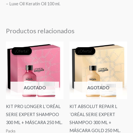
– Luxe Oil Keratin Oil 100 ml.
Productos relacionados
El
El
El
El
¡Oferta!
¡Oferta!
¡Oferta!
¡Oferta!
precio
precio
precio
precio
original
actual
original
actual
era:
es:
era:
es:
$51.150.
$36.000.
$51.150.
$36.0
AGOTADO
AGOTADO
KIT PRO LONGER L´ORÉAL
KIT ABSOLUT REPAIR L
SERIE EXPERT SHAMPOO
´ORÉAL SERIE EXPERT
300 ML + MÁSCARA 250 ML.
SHAMPOO 300 ML +
MÁSCARA GOLD 250 ML.
Packs