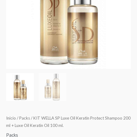
$39.990.
$31.990.
Inicio
/
Packs
/ KIT WELLA SP Luxe Oil Keratin Protect Shampoo 200
ml + Luxe Oil Keratin Oil 100 ml.
Packs