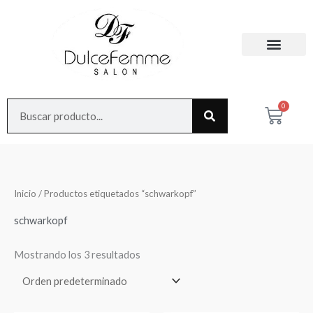
Ir
al
contenido
Search
0
Cart
Inicio
/ Productos etiquetados “schwarkopf”
schwarkopf
Mostrando los 3 resultados