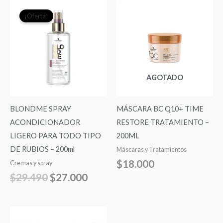
El
El
¡Oferta!
precio
precio
original
actual
era:
es:
$29.490.
$27.000.
AGOTADO
BLONDME SPRAY
MÁSCARA BC Q10+ TIME
ACONDICIONADOR
RESTORE TRATAMIENTO –
LIGERO PARA TODO TIPO
200ML
DE RUBIOS – 200ml
Máscaras y Tratamientos
$
18.000
Cremas y spray
$
29.490
$
27.000