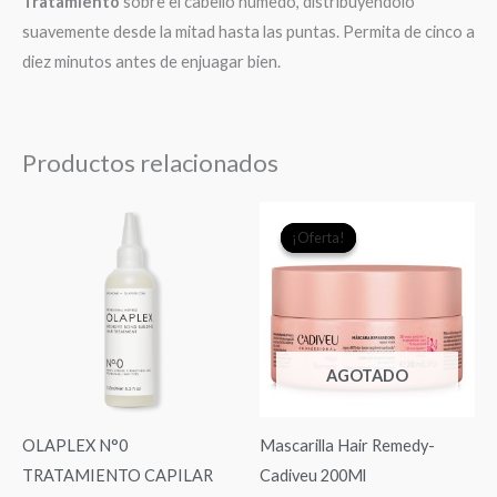
Tratamiento
sobre el cabello húmedo, distribuyéndolo
suavemente desde la mitad hasta las puntas. Permita de cinco a
diez minutos antes de enjuagar bien.
Productos relacionados
El
El
¡Oferta!
¡Oferta!
precio
precio
original
actual
era:
es:
$21.990.
$19.9
AGOTADO
OLAPLEX N°0
Mascarilla Hair Remedy-
TRATAMIENTO CAPILAR
Cadiveu 200Ml