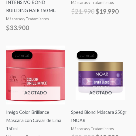
INTENSIVO BOND
Máscaras y Tratamientos
$
21.990
$
19.990
BUILDING HAIR 150 ML.
Máscaras y Tratamientos
$
33.900
El
El
El
El
¡Oferta!
¡Oferta!
¡Oferta!
¡Oferta!
precio
precio
precio
precio
original
actual
original
actual
era:
es:
era:
es:
$24.990.
$17.000.
$22.990.
$19.9
AGOTADO
AGOTADO
Invigo Color Brilliance
Speed Blond Máscara 250gr
Máscara con Caviar de Lima
INOAR
150ml
Máscaras y Tratamientos