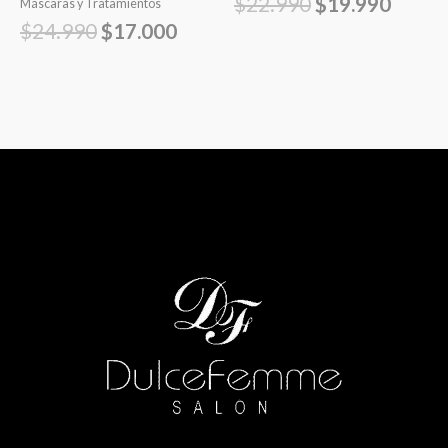
$
22.990
$
19.990
Máscaras y Tratamientos
$
24.990
$
17.000