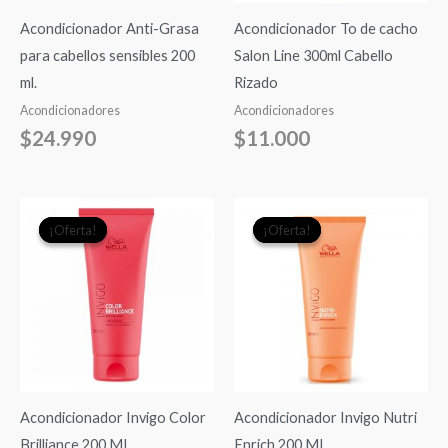
Acondicionador Anti-Grasa
Acondicionador To de cacho
para cabellos sensibles 200
Salon Line 300ml Cabello
ml.
Rizado
Acondicionadores
Acondicionadores
$
24.990
$
11.000
El
El
El
El
¡Oferta!
¡Oferta!
¡Oferta!
¡Oferta!
precio
precio
precio
precio
original
actual
original
actual
era:
es:
era:
es:
$22.990.
$19.000.
$22.990.
$19.0
Acondicionador Invigo Color
Acondicionador Invigo Nutri
Brilliance 200 ML
Enrich 200 ML