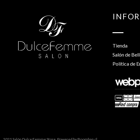
INFO
Tienda
Salón de Bel
Política de E
2021 Salón Dulce Femme Store. Powered by
Boombap.cl