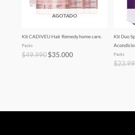
AGOTADO
Kit CADIVEU Hair Remedy home care.
Kit Duo S
Acondici
Packs
$
49.990
$
35.000
Packs
$
23.9