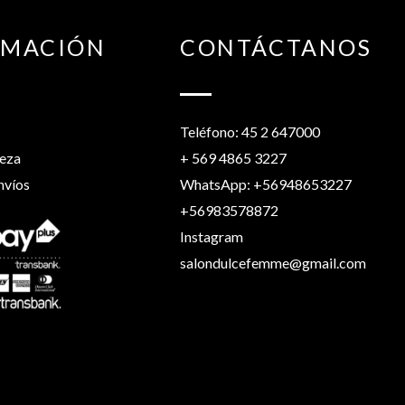
RMACIÓN
CONTÁCTANOS
Teléfono: 45 2 647000
leza
+ 569 4865 3227
nvíos
WhatsApp: +56948653227
+56983578872
Instagram
salondulcefemme@gmail.com