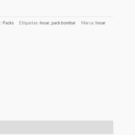
a:
Packs
Etiquetas:
inoar
,
pack bombar
Marca:
Inoar