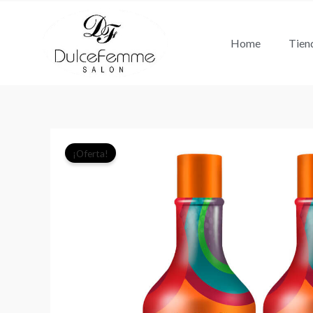
Ir
al
Home
Tien
contenido
¡Oferta!