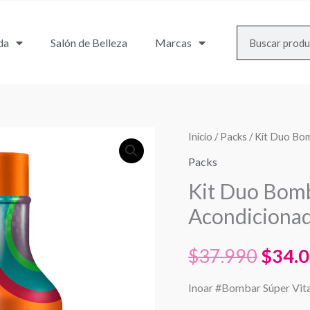
Search
da
Salón de Belleza
Marcas
Inicio
/
Packs
/ Kit Duo Bo
El
Packs
preci
Kit Duo Bom
origin
Acondiciona
era:
$
37.990
$
34.
$37.9
Inoar #Bombar Súper Vit