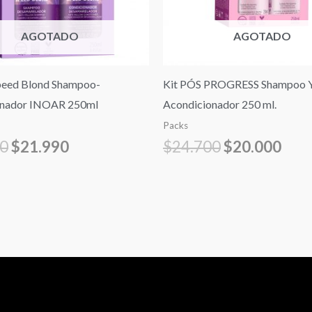
AGOTADO
AGOTADO
peed Blond Shampoo-
Kit PÓS PROGRESS Shampoo 
onador INOAR 250ml
Acondicionador 250 ml.
Packs
90
$
21.990
$
24.700
$
20.000