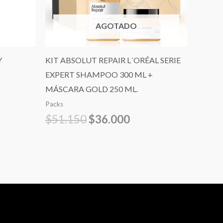
AGOTADO
Y
KIT ABSOLUT REPAIR L´ORÉAL SERIE
EXPERT SHAMPOO 300 ML +
MÁSCARA GOLD 250 ML.
Packs
$
51.150
$
36.000