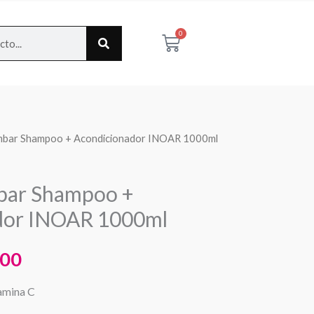
0
Cart
mbar Shampoo + Acondicionador INOAR 1000ml
El
o
precio
bar Shampoo +
al
actual
dor INOAR 1000ml
es:
000
90.
$34.000.
amina C