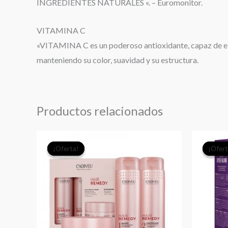
INGREDIENTES NATURALES «. – Euromonitor.
VITAMINA C
«VITAMINA C es un poderoso antioxidante, capaz de eli
manteniendo su color, suavidad y su estructura.
Productos relacionados
El
El
¡Oferta!
¡Oferta!
¡Ofert
¡Ofert
precio
precio
original
actual
era:
es:
$49.990.
$35.000.