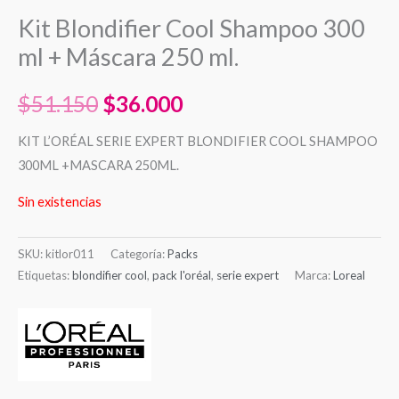
Kit Blondifier Cool Shampoo 300
ml + Máscara 250 ml.
$
51.150
$
36.000
KIT L’ORÉAL SERIE EXPERT BLONDIFIER COOL SHAMPOO
300ML +MASCARA 250ML.
Sin existencias
SKU:
kitlor011
Categoría:
Packs
Etiquetas:
blondifier cool
,
pack l'oréal
,
serie expert
Marca:
Loreal