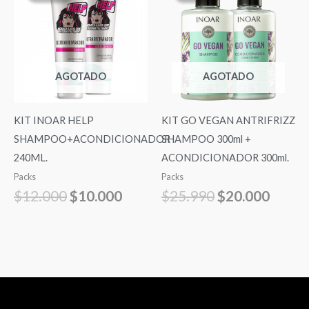
original
actual
original
actual
era:
es:
era:
es:
$12.000.
$10.000.
$25.990.
$20.0
AGOTADO
AGOTADO
KIT INOAR HELP
KIT GO VEGAN ANTRIFRIZZ
SHAMPOO+ACONDICIONADOR
SHAMPOO 300ml +
240ML.
ACONDICIONADOR 300ml.
Packs
Packs
$
12.000
$
10.000
$
25.990
$
20.000