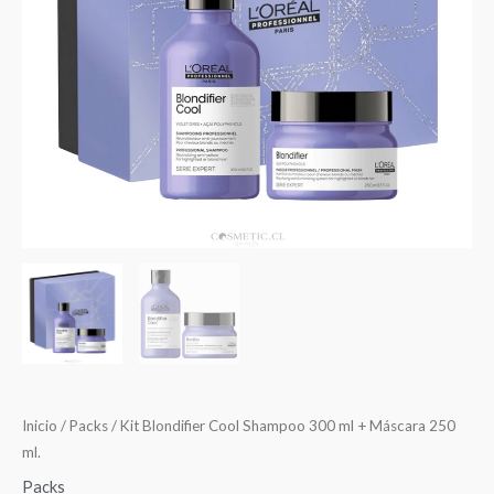
$51.150.
$36.000.
Inicio
/
Packs
/ Kit Blondifier Cool Shampoo 300 ml + Máscara 250
ml.
Packs